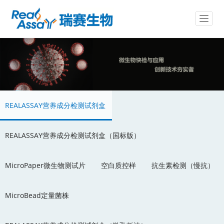
T
o
g
g
l
e
n
a
v
REALASSAY营养成分检测试剂盒
i
g
a
REALASSAY营养成分检测试剂盒（国标版）
t
i
o
MicroPaper微生物测试片
空白质控样
抗生素检测（慢抗）
n
MicroBead定量菌株